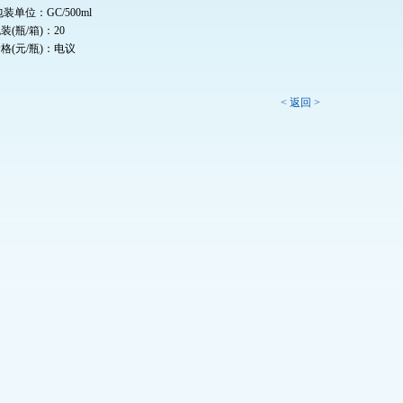
装单位：GC/500ml
装(瓶/箱)：20
格(元/瓶)：电议
< 返回 >